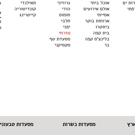
רות ים
אוכל ביתי
גרוזיני
תאילנדי
ב
פתי
אולם אירועים
הודי
קונדיטוריה
ש
אסייתי
חומוס
קייטרינג
ארוחות בוקר
חלבי
א
ביסטרו
יפני
מ
בית קפה
מזרחי
בלינצ'ס קפה
מסעדת שף
בר
מקסיקני
רץ
מסעדות כשרות
מסעדות טבעוניו