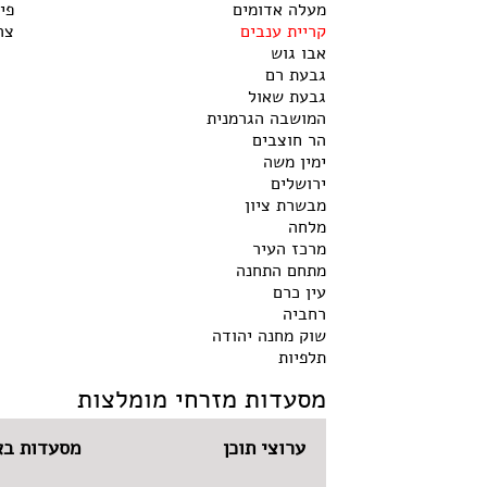
מעלה אדומים
פי
קריית ענבים
צר
אבו גוש
גבעת רם
גבעת שאול
המושבה הגרמנית
הר חוצבים
ימין משה
ירושלים
מבשרת ציון
מלחה
מרכז העיר
מתחם התחנה
עין כרם
רחביה
שוק מחנה יהודה
תלפיות
מסעדות מזרחי מומלצות
ערוצי תוכן
מסעדות בא