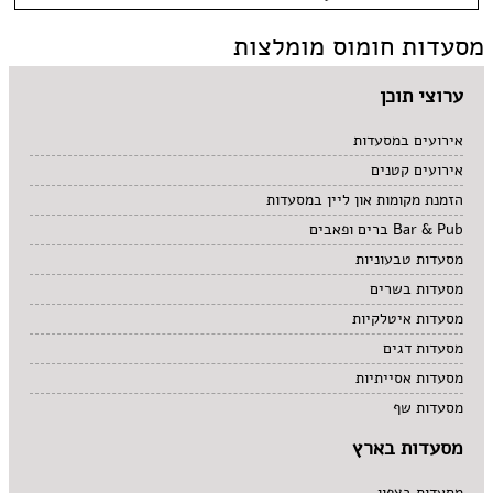
כשר למהדרין
גבעת שאול
אסייתי
בהשגחת הבד''ץ
אירועים
מסעדות חומוס מומלצות
המושבה הגרמנית
ארוחות בוקר
משלוחים
הר חוצבים
ביסטרו
ימין משה
בית קפה
ערוצי תוכן
ירושלים
בלינצ'ס קפה
מבשרת ציון
בר
אירועים במסעדות
מלחה
בר מסעדה
מרוקאי
אירועים קטנים
מרכז העיר
גורמה
צמחוני
מתחם התחנה
גרוזיני
תאילנדי
הזמנת מקומות און ליין במסעדות
עין כרם
הודי
קונדיטוריה
Bar & Pub ברים ופאבים
רחביה
חומוס
קייטרינג
מסעדות טבעוניות
שוק מחנה יהודה
חלבי
תלפיות
יפני
מסעדות בשרים
מזרחי
מסעדות איטלקיות
מסעדת שף
מסעדות דגים
מקסיקני
מסעדות אסייתיות
מסעדות שף
מסעדות בארץ
מסעדות בצפון