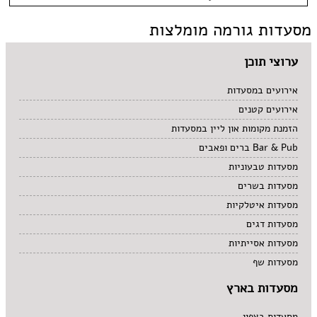
כשר למהדרין
גבעת שאול
אסייתי
בהשגחת הבד''ץ
אירועים
מסעדות גורמה מומלצות
המושבה הגרמנית
ארוחות בוקר
משלוחים
הר חוצבים
ביסטרו
ימין משה
בית קפה
ערוצי תוכן
ירושלים
בלינצ'ס קפה
מבשרת ציון
בר
אירועים במסעדות
מלחה
בר מסעדה
מרוקאי
אירועים קטנים
מרכז העיר
גורמה
צמחוני
מתחם התחנה
גרוזיני
תאילנדי
הזמנת מקומות און ליין במסעדות
עין כרם
הודי
קונדיטוריה
Bar & Pub ברים ופאבים
רחביה
חומוס
קייטרינג
מסעדות טבעוניות
שוק מחנה יהודה
חלבי
תלפיות
יפני
מסעדות בשרים
מזרחי
מסעדות איטלקיות
מסעדת שף
מסעדות דגים
מקסיקני
מסעדות אסייתיות
מסעדות שף
מסעדות בארץ
מסעדות בצפון