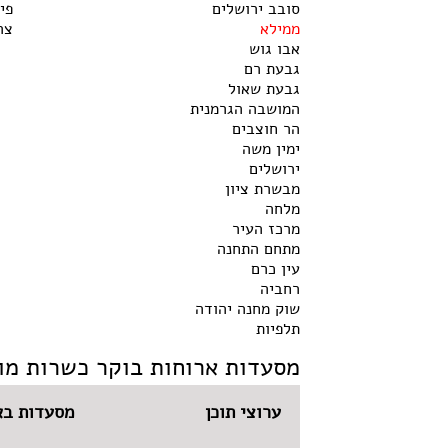
סובב ירושלים
פי
ממילא
צר
אבו גוש
גבעת רם
גבעת שאול
המושבה הגרמנית
הר חוצבים
ימין משה
ירושלים
מבשרת ציון
מלחה
מרכז העיר
מתחם התחנה
עין כרם
רחביה
שוק מחנה יהודה
תלפיות
מסעדות ארוחות בוקר כשרות מו
ערוצי תוכן
מסעדות בא