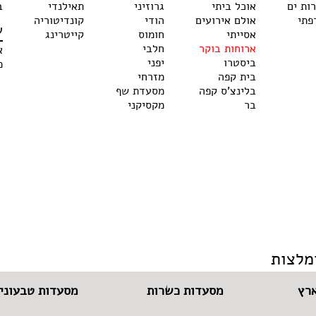
רות ים
אוכל ביתי
גרוזיני
תאילנדי
ב
פתי
אולם אירועים
הודי
קונדיטוריה
ש
אסייתי
חומוס
קייטרינג
ארוחות בוקר
חלבי
א
ביסטרו
יפני
מ
בית קפה
מזרחי
בלינצ'ס קפה
מסעדת שף
בר
מקסיקני
מלצות
רץ
מסעדות כשרות
מסעדות טבעוניו