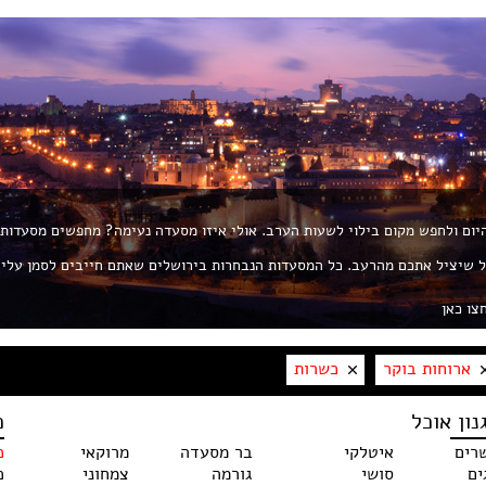
 היום ולחפש מקום בילוי לשעות הערב. אולי איזו מסעדה נעימה? מחפשים מסעדות
ת את החך? פורטל ROL הוא הפורטל שיציל אתכם מהרעב. כל המסעדות הנבחרות בירושלים שאתם חייבים לסמן עלי
צו כאן
ארוחות בוקר
כשרות
נון אוכל
כ
רים
איטלקי
בר מסעדה
מרוקאי
כ
ים
סושי
גורמה
צמחוני
כ