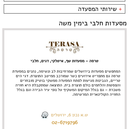
אבו גוש
פירות ים
אוכל ביתי
כשרות
+
שירותי המסעדה
גבעת רם
צרפתי
אולם אירועים
כשר למהדרין
גבעת שאול
אסייתי
בהשגחת הבד''ץ
אירועים
מסעדות חלבי בימין משה
המושבה הגרמנית
ארוחות בוקר
משלוחים
הר חוצבים
ביסטרו
ימין משה
בית קפה
ירושלים
בלינצ'ס קפה
מבשרת ציון
בר
מלחה
בר מסעדה
מרוקאי
מרכז העיר
גורמה
צמחוני
טרסה – מסעדות שף, איטלקי, דגים, חלבי
מתחם התחנה
גרוזיני
תאילנדי
עין כרם
הודי
קונדיטוריה
המחפשים מסעדות בירושלים שמרחיבות לב ונשימה, נהנים במסעדת
רחביה
חומוס
קייטרינג
טרסה גם מתפריט אירועים כשר שמורכב ממיטב התוצרת. דגי הים
שוק מחנה יהודה
חלבי
טריים, הגבינות מגיעות לפתח המסעדה ממשקי בוטיק מובחרים
תלפיות
והפסטות והלחמים כולם תוצרת בית. התוצאה שמתקבלת היא חוויה
יפני
משכרת – גם בגלל המיקום המשקיף על נופי עיר הבירה וגם בגלל
מזרחי
החוויה הקולינארית המרשימה.
מסעדת שף
מקסיקני
ש.א נכון 6, ירושלים
02-6719796