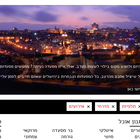
 היום ולחפש מקום בילוי לשעות הערב. אולי איזו מסעדה נעימה? מחפשים מסעדות
ת את החך? פורטל ROL הוא הפורטל שיציל אתכם מהרעב. כל המסעדות הנבחרות בירושלים שאתם חייבים לסמן עלי
צו כאן
תלפיות
מזרחי
אירועים
נון אוכל
ס
רים
איטלקי
בר מסעדה
מרוקאי
כ
ים
סושי
גורמה
צמחוני
כ