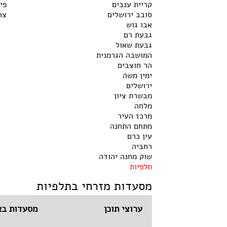
קריית ענבים
פי
סובב ירושלים
צר
אבו גוש
גבעת רם
גבעת שאול
המושבה הגרמנית
הר חוצבים
ימין משה
ירושלים
מבשרת ציון
מלחה
מרכז העיר
מתחם התחנה
עין כרם
רחביה
שוק מחנה יהודה
תלפיות
מסעדות מזרחי בתלפיות
ערוצי תוכן
מסעדות בא