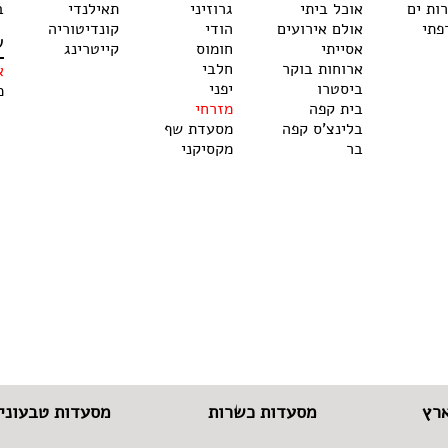
רות ים
אוכל ביתי
גרוזיני
תאילנדי
ב
פתי
אולם אירועים
הודי
קונדיטוריה
ש
אסייתי
חומוס
קייטרינג
ארוחות בוקר
חלבי
א
ביסטרו
יפני
מ
בית קפה
מזרחי
בלינצ'ס קפה
מסעדת שף
בר
מקסיקני
רץ
מסעדות כשרות
מסעדות טבעוניו