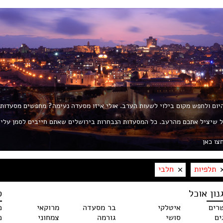
 היום ולחפש מקום בילוי לשעות הערב. אולי איזו מסעדה נעימה? מחפשים מסעדות
ת את החך? פורטל ROL הוא הפורטל שיציל אתכם מהרעב. כל המסעדות הנבחרות בירושלים שאתם חייבים לסמן עלי
צו כאן
תלפיות
חלבי
נון אוכל
ס
רים
איטלקי
בר מסעדה
מרוקאי
כ
ים
סושי
גורמה
צמחוני
כ