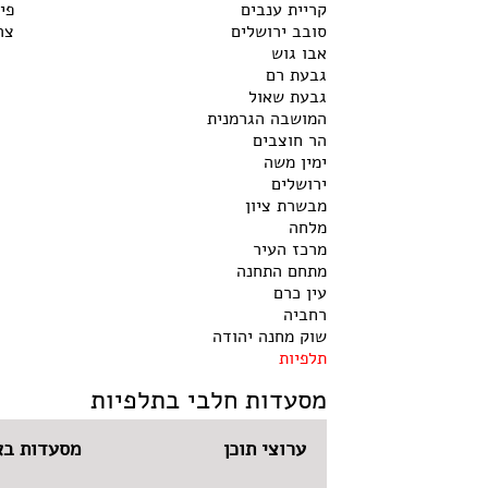
קריית ענבים
פי
סובב ירושלים
צר
אבו גוש
גבעת רם
גבעת שאול
המושבה הגרמנית
הר חוצבים
ימין משה
ירושלים
מבשרת ציון
מלחה
מרכז העיר
מתחם התחנה
עין כרם
רחביה
שוק מחנה יהודה
תלפיות
מסעדות חלבי בתלפיות
ערוצי תוכן
מסעדות בא