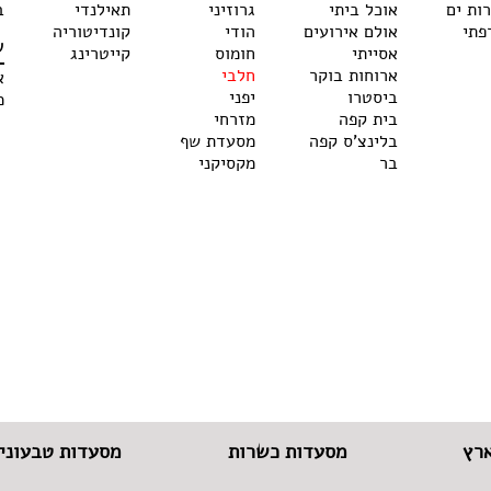
רות ים
אוכל ביתי
גרוזיני
תאילנדי
ב
פתי
אולם אירועים
הודי
קונדיטוריה
ש
אסייתי
חומוס
קייטרינג
ארוחות בוקר
חלבי
א
ביסטרו
יפני
מ
בית קפה
מזרחי
בלינצ'ס קפה
מסעדת שף
בר
מקסיקני
רץ
מסעדות כשרות
מסעדות טבעוניו