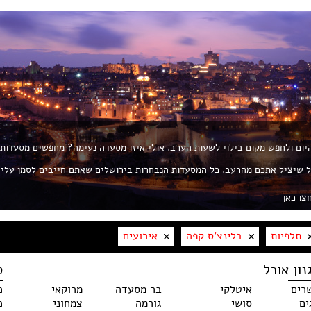
 היום ולחפש מקום בילוי לשעות הערב. אולי איזו מסעדה נעימה? מחפשים מסעדות
ת את החך? פורטל ROL הוא הפורטל שיציל אתכם מהרעב. כל המסעדות הנבחרות בירושלים שאתם חייבים לסמן עלי
צו כאן
תלפיות
בלינצ'ס קפה
אירועים
נון אוכל
ס
רים
איטלקי
בר מסעדה
מרוקאי
כ
ים
סושי
גורמה
צמחוני
כ