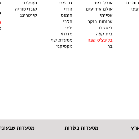
רות ים
אוכל ביתי
גרוזיני
תאילנדי
ב
פתי
אולם אירועים
הודי
קונדיטוריה
ש
אסייתי
חומוס
קייטרינג
ארוחות בוקר
חלבי
א
ביסטרו
יפני
מ
בית קפה
מזרחי
בלינצ'ס קפה
מסעדת שף
בר
מקסיקני
רץ
מסעדות כשרות
מסעדות טבעוניו