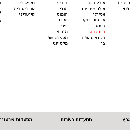
רות ים
אוכל ביתי
גרוזיני
תאילנדי
ב
פתי
אולם אירועים
הודי
קונדיטוריה
ש
אסייתי
חומוס
קייטרינג
ארוחות בוקר
חלבי
א
ביסטרו
יפני
מ
בית קפה
מזרחי
בלינצ'ס קפה
מסעדת שף
בר
מקסיקני
רץ
מסעדות כשרות
מסעדות טבעוניו