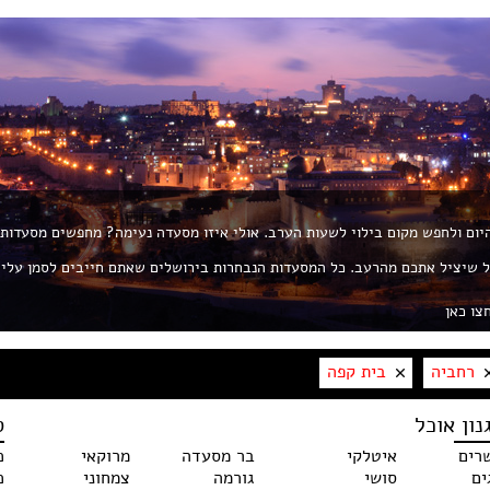
 היום ולחפש מקום בילוי לשעות הערב. אולי איזו מסעדה נעימה? מחפשים מסעדות
ת את החך? פורטל ROL הוא הפורטל שיציל אתכם מהרעב. כל המסעדות הנבחרות בירושלים שאתם חייבים לסמן עלי
צו כאן
רחביה
בית קפה
נון אוכל
ס
רים
איטלקי
בר מסעדה
מרוקאי
כ
ים
סושי
גורמה
צמחוני
כ