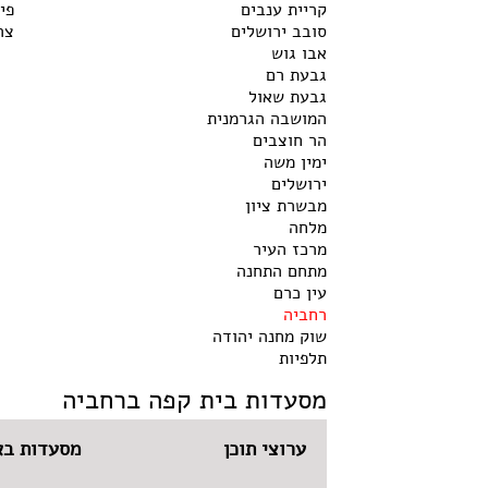
קריית ענבים
פי
סובב ירושלים
צר
אבו גוש
גבעת רם
גבעת שאול
המושבה הגרמנית
הר חוצבים
ימין משה
ירושלים
מבשרת ציון
מלחה
מרכז העיר
מתחם התחנה
עין כרם
רחביה
שוק מחנה יהודה
תלפיות
מסעדות בית קפה ברחביה
ערוצי תוכן
מסעדות בא