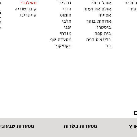
רות ים
אוכל ביתי
גרוזיני
תאילנדי
ב
פתי
אולם אירועים
הודי
קונדיטוריה
ש
אסייתי
חומוס
קייטרינג
ארוחות בוקר
חלבי
א
ביסטרו
יפני
מ
בית קפה
מזרחי
בלינצ'ס קפה
מסעדת שף
בר
מקסיקני
רץ
מסעדות כשרות
מסעדות טבעוניו