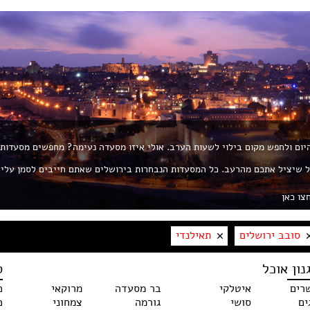
 היום ולחפש מקום בילוי לשעות הערב. אולי איזו מסעדה נעימה? מחפשים מסעדות
ת את החך? פורטל ROL הוא הפורטל שיציל אתכם מהרעב. כל המסעדות הנבחרות בירושלים שאתם חייבים לסמן עלי
צו כאן
סובב ירושלים
תאילנדי
נון אוכל
ס
רים
איטלקי
בר מסעדה
מרוקאי
כ
ים
סושי
גורמה
צמחוני
כ