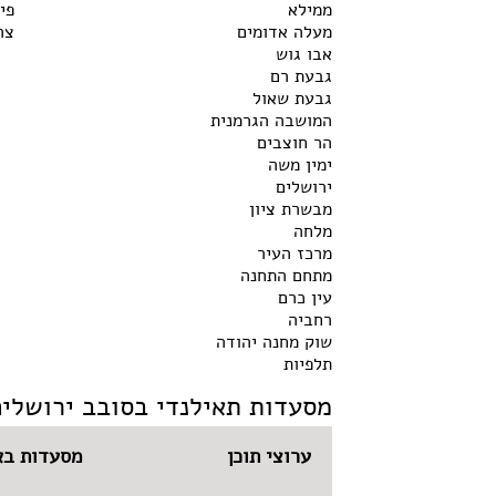
ממילא
פי
מעלה אדומים
צר
אבו גוש
גבעת רם
גבעת שאול
המושבה הגרמנית
הר חוצבים
ימין משה
ירושלים
מבשרת ציון
מלחה
מרכז העיר
מתחם התחנה
עין כרם
רחביה
שוק מחנה יהודה
תלפיות
מסעדות תאילנדי בסובב ירושלים
ערוצי תוכן
מסעדות בא