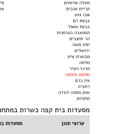
מעלה אדומים
פי
קריית ענבים
צר
אבו גוש
גבעת רם
גבעת שאול
המושבה הגרמנית
הר חוצבים
ימין משה
ירושלים
מבשרת ציון
מלחה
מרכז העיר
מתחם התחנה
עין כרם
רחביה
שוק מחנה יהודה
תלפיות
מסעדות בית קפה כשרות במתחם
ערוצי תוכן
מסעדות בא