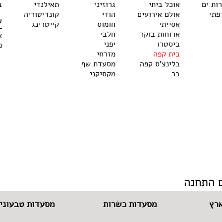
רות ים
אוכל ביתי
גרוזיני
תאילנדי
ב
פתי
אולם אירועים
הודי
קונדיטוריה
ש
אסייתי
חומוס
קייטרינג
ארוחות בוקר
חלבי
א
ביסטרו
יפני
מ
בית קפה
מזרחי
בלינצ'ס קפה
מסעדת שף
בר
מקסיקני
 התחנה
רץ
מסעדות כשרות
מסעדות טבעוניו