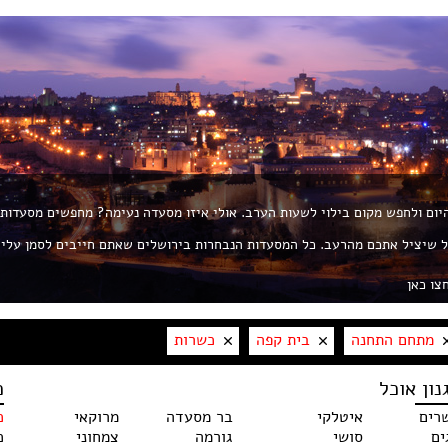
 היום ולחפש מקום בילוי לשעות הערב. אולי איזו מסעדה נעימה? מחפשים מסעדות
ת את החך? פורטל ROL הוא הפורטל שיציל אתכם מהרעב. כל המסעדות הנבחרות בירושלים שאתם חייבים לסמן עלי
צו כאן
מתחם התחנה
בית קפה
כשרות
נון אוכל
כ
רים
איטלקי
בר מסעדה
מרוקאי
כ
ים
סושי
גורמה
צמחוני
כ