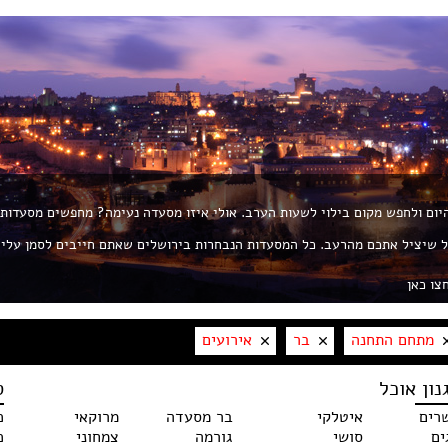
 היום ולחפש מקום בילוי לשעות הערב. אולי איזו מסעדה נעימה? מחפשים מסעדות
ת את החך? פורטל ROL הוא הפורטל שיציל אתכם מהרעב. כל המסעדות הנבחרות בירושלים שאתם חייבים לסמן עלי
צו כאן
מתחם התחנה
בר
אירועים
נון אוכל
ס
רים
איטלקי
בר מסעדה
מרוקאי
כ
ים
סושי
גורמה
צמחוני
כ