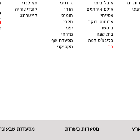
רות ים
אוכל ביתי
גרוזיני
תאילנדי
ב
פתי
אולם אירועים
הודי
קונדיטוריה
ש
אסייתי
חומוס
קייטרינג
ארוחות בוקר
חלבי
א
ביסטרו
יפני
מ
בית קפה
מזרחי
בלינצ'ס קפה
מסעדת שף
בר
מקסיקני
רץ
מסעדות כשרות
מסעדות טבעוניו