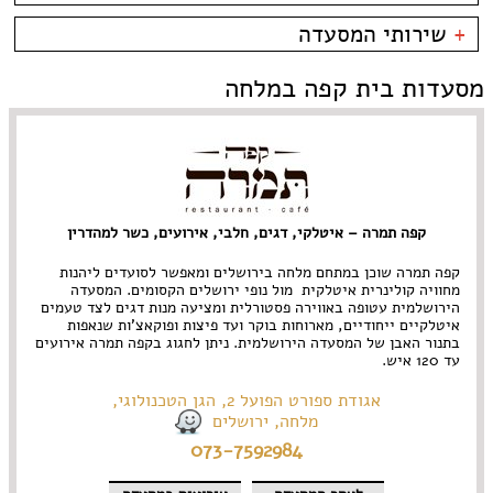
אבו גוש
פירות ים
אוכל ביתי
כשרות
+
שירותי המסעדה
גבעת רם
צרפתי
אולם אירועים
כשר למהדרין
גבעת שאול
אסייתי
בהשגחת הבד''ץ
אירועים
מסעדות בית קפה במלחה
המושבה הגרמנית
ארוחות בוקר
משלוחים
הר חוצבים
ביסטרו
ימין משה
בית קפה
ירושלים
בלינצ'ס קפה
מבשרת ציון
בר
מלחה
בר מסעדה
מרוקאי
מרכז העיר
גורמה
צמחוני
קפה תמרה – איטלקי, דגים, חלבי, אירועים, כשר למהדרין
מתחם התחנה
גרוזיני
תאילנדי
עין כרם
הודי
קונדיטוריה
קפה תמרה שוכן במתחם מלחה בירושלים ומאפשר לסועדים ליהנות
רחביה
חומוס
קייטרינג
מחוויה קולינרית איטלקית מול נופי ירושלים הקסומים. המסעדה
שוק מחנה יהודה
חלבי
הירושלמית עטופה באווירה פסטורלית ומציעה מנות דגים לצד טעמים
תלפיות
איטלקיים ייחודיים, מארוחות בוקר ועד פיצות ופוקאצ'ות שנאפות
יפני
בתנור האבן של המסעדה הירושלמית. ניתן לחגוג בקפה תמרה אירועים
מזרחי
עד 120 איש.
מסעדת שף
מקסיקני
אגודת ספורט הפועל 2, הגן הטכנולוגי,
מלחה, ירושלים
073-7592984