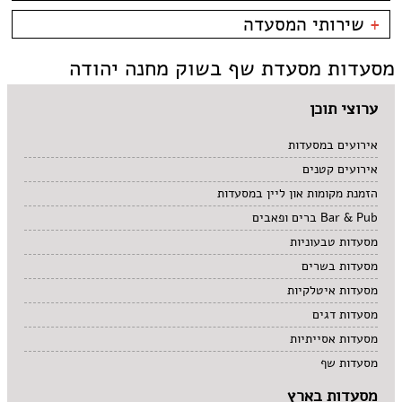
אבו גוש
פירות ים
אוכל ביתי
כשרות
+
שירותי המסעדה
גבעת רם
צרפתי
אולם אירועים
כשר למהדרין
גבעת שאול
אסייתי
בהשגחת הבד''ץ
אירועים
מסעדות מסעדת שף בשוק מחנה יהודה
המושבה הגרמנית
ארוחות בוקר
משלוחים
הר חוצבים
ביסטרו
ימין משה
בית קפה
ערוצי תוכן
ירושלים
בלינצ'ס קפה
מבשרת ציון
בר
אירועים במסעדות
מלחה
בר מסעדה
מרוקאי
אירועים קטנים
מרכז העיר
גורמה
צמחוני
מתחם התחנה
גרוזיני
תאילנדי
הזמנת מקומות און ליין במסעדות
עין כרם
הודי
קונדיטוריה
Bar & Pub ברים ופאבים
רחביה
חומוס
קייטרינג
מסעדות טבעוניות
שוק מחנה יהודה
חלבי
תלפיות
יפני
מסעדות בשרים
מזרחי
מסעדות איטלקיות
מסעדת שף
מסעדות דגים
מקסיקני
מסעדות אסייתיות
מסעדות שף
מסעדות בארץ