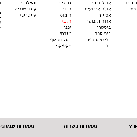
רות ים
אוכל ביתי
גרוזיני
תאילנדי
ב
פתי
אולם אירועים
הודי
קונדיטוריה
ש
אסייתי
חומוס
קייטרינג
ארוחות בוקר
חלבי
א
ביסטרו
יפני
מ
בית קפה
מזרחי
בלינצ'ס קפה
מסעדת שף
בר
מקסיקני
רץ
מסעדות כשרות
מסעדות טבעוניו