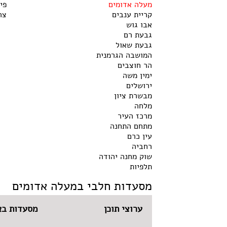
מעלה אדומים
פי
קריית ענבים
צר
אבו גוש
גבעת רם
גבעת שאול
המושבה הגרמנית
הר חוצבים
ימין משה
ירושלים
מבשרת ציון
מלחה
מרכז העיר
מתחם התחנה
עין כרם
רחביה
שוק מחנה יהודה
תלפיות
מסעדות חלבי במעלה אדומים
ערוצי תוכן
מסעדות בא