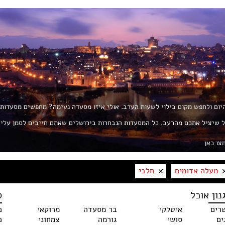
 היום ולחפש מקום בילוי לשעות הערב. אולי איזו מסעדה נעימה? מחפשים מסעדות
ת את החך? פורטל ROL הוא הפורטל שיציל אתכם מהרעב. כל המסעדות הנבחרות בירושלים שאתם חייבים לסמן עלי
צו כאן
מעלה אדומים
חלבי
נון אוכל
ס
רים
איטלקי
בר מסעדה
מרוקאי
כ
ים
סושי
גורמה
צמחוני
כ