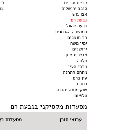
קריית ענבים
פי
סובב ירושלים
צר
אבו גוש
גבעת רם
גבעת שאול
המושבה הגרמנית
הר חוצבים
ימין משה
ירושלים
מבשרת ציון
מלחה
מרכז העיר
מתחם התחנה
עין כרם
רחביה
שוק מחנה יהודה
תלפיות
מסעדות מקסיקני בגבעת רם
ערוצי תוכן
מסעדות בא