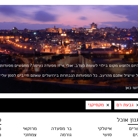
 היום ולחפש מקום בילוי לשעות הערב. אולי איזו מסעדה נעימה? מחפשים מסעדות
ת את החך? פורטל ROL הוא הפורטל שיציל אתכם מהרעב. כל המסעדות הנבחרות בירושלים שאתם חייבים לסמן עלי
צו כאן
גבעת רם
מקסיקני
נון אוכל
ס
רים
איטלקי
בר מסעדה
מרוקאי
כ
ים
סושי
גורמה
צמחוני
כ