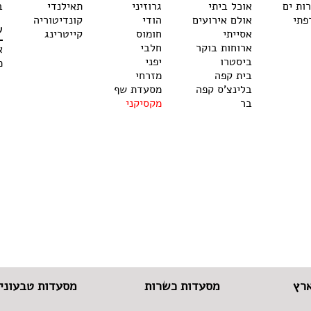
רות ים
אוכל ביתי
גרוזיני
תאילנדי
ב
פתי
אולם אירועים
הודי
קונדיטוריה
ש
אסייתי
חומוס
קייטרינג
ארוחות בוקר
חלבי
א
ביסטרו
יפני
מ
בית קפה
מזרחי
בלינצ'ס קפה
מסעדת שף
בר
מקסיקני
רץ
מסעדות כשרות
מסעדות טבעוניו