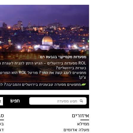
מסעדות מקסיקני בגבעת רם
ROL מסעדות בירושלים - הגיע הזמן להניח לשגרת
כשרות בירושלים?
מחפשים לענג קצ
צ'ק!
מחפשים מסעדה טבעונית בירושלים והסביבה? לח
איזורים
סג
ממילא
בש
מעלה אדומים
דג