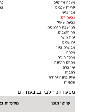
מעלה אדומים
פי
קריית ענבים
צר
אבו גוש
גבעת רם
גבעת שאול
המושבה הגרמנית
הר חוצבים
ימין משה
ירושלים
מבשרת ציון
מלחה
מרכז העיר
מתחם התחנה
עין כרם
רחביה
שוק מחנה יהודה
תלפיות
מסעדות חלבי בגבעת רם
ערוצי תוכן
מסעדות בא