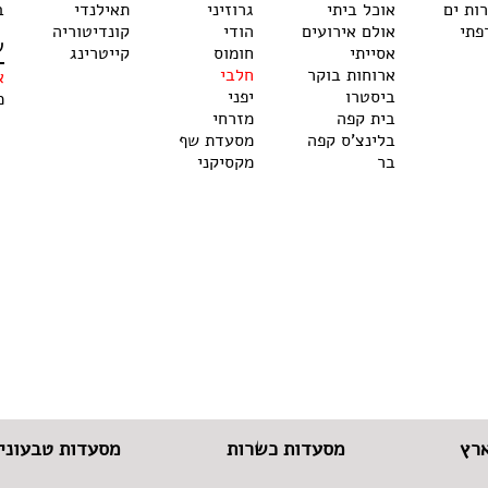
רות ים
אוכל ביתי
גרוזיני
תאילנדי
ב
פתי
אולם אירועים
הודי
קונדיטוריה
ש
אסייתי
חומוס
קייטרינג
ארוחות בוקר
חלבי
א
ביסטרו
יפני
מ
בית קפה
מזרחי
בלינצ'ס קפה
מסעדת שף
בר
מקסיקני
רץ
מסעדות כשרות
מסעדות טבעוניו