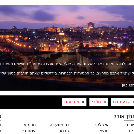
 היום ולחפש מקום בילוי לשעות הערב. אולי איזו מסעדה נעימה? מחפשים מסעדות
ת את החך? פורטל ROL הוא הפורטל שיציל אתכם מהרעב. כל המסעדות הנבחרות בירושלים שאתם חייבים לסמן עלי
צו כאן
גבעת רם
חלבי
אירועים
נון אוכל
ס
רים
איטלקי
בר מסעדה
מרוקאי
כ
ים
סושי
גורמה
צמחוני
כ