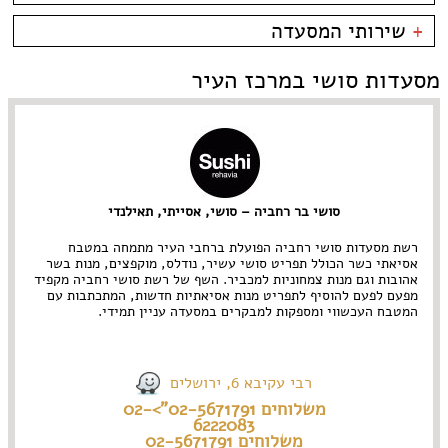
אבו גוש
פירות ים
אוכל ביתי
כשרות
+
שירותי המסעדה
גבעת רם
צרפתי
אולם אירועים
כשר למהדרין
גבעת שאול
אסייתי
בהשגחת הבד''ץ
אירועים
מסעדות סושי במרכז העיר
המושבה הגרמנית
ארוחות בוקר
משלוחים
הר חוצבים
ביסטרו
ימין משה
בית קפה
ירושלים
בלינצ'ס קפה
מבשרת ציון
בר
מלחה
בר מסעדה
מרוקאי
מרכז העיר
גורמה
צמחוני
סושי בר רחביה – סושי, אסייתי, תאילנדי
מתחם התחנה
גרוזיני
תאילנדי
עין כרם
הודי
קונדיטוריה
רשת מסעדות סושי רחביה הפועלת ברחבי העיר מתמחה במטבח
רחביה
חומוס
קייטרינג
אסיאתי כשר הכולל תפריט סושי עשיר, נודלס, מוקפצים, מנות בשר
שוק מחנה יהודה
חלבי
אהובות וגם מנות צמחוניות למכביר. השף של רשת סושי רחביה מקפיד
תלפיות
מפעם לפעם להוסיף לתפריט מנות אסיאתיות חדשות, המתכתבות עם
יפני
המטבח העכשווי ומספקות למבקרים במסעדה עניין תמידי.
מזרחי
מסעדת שף
מקסיקני
רבי עקיבא 6, ירושלים
משלוחים 02-5671791">02-
6222083
משלוחים 02-5671791