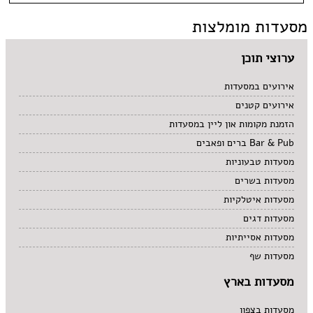
גבעת שאול
אסייתי
בהשגחת הבד''ץ
אירועים
מסעדות מומלצות
המושבה הגרמנית
ארוחות בוקר
משלוחים
הר חוצבים
ביסטרו
ימין משה
בית קפה
ערוצי תוכן
ירושלים
בלינצ'ס קפה
מבשרת ציון
בר
אירועים במסעדות
מלחה
בר מסעדה
מרוקאי
אירועים קטנים
מרכז העיר
גורמה
צמחוני
מתחם התחנה
גרוזיני
תאילנדי
הזמנת מקומות און ליין במסעדות
עין כרם
הודי
קונדיטוריה
Bar & Pub ברים ופאבים
רחביה
חומוס
קייטרינג
מסעדות טבעוניות
שוק מחנה יהודה
חלבי
תלפיות
יפני
מסעדות בשרים
מזרחי
מסעדות איטלקיות
מסעדת שף
מסעדות דגים
מקסיקני
מסעדות אסייתיות
מסעדות שף
מסעדות בארץ
מסעדות בצפון